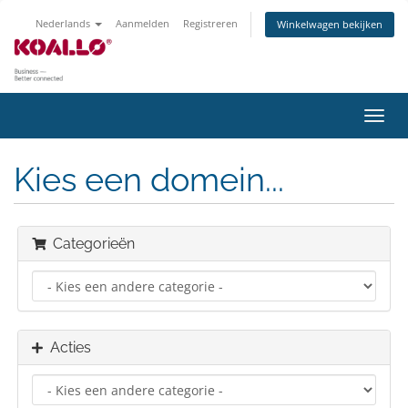
Nederlands
Aanmelden
Registreren
Winkelwagen bekijken
Navig
in-/u
Kies een domein...
Categorieën
Acties