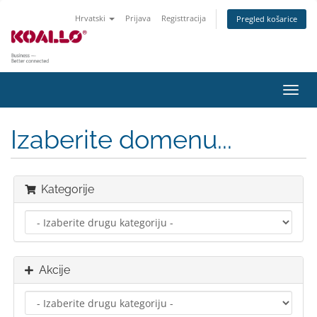
Hrvatski
Prijava
Registtracija
Pregled košarice
Preba
navig
Izaberite domenu...
Kategorije
Akcije