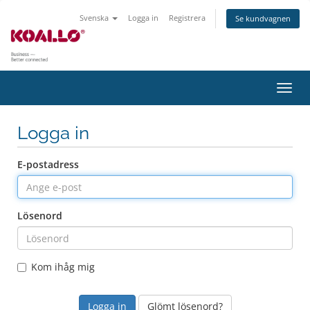
Svenska
Logga in
Registrera
Se kundvagnen
Växla
navig
Logga in
E-postadress
Lösenord
Kom ihåg mig
Glömt lösenord?