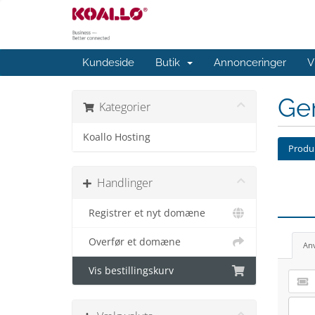
Kundeside
Butik
Annonceringer
V
Ge
Kategorier
Koallo Hosting
Produk
Handlinger
Registrer et nyt domæne
Overfør et domæne
An
Vis bestillingskurv