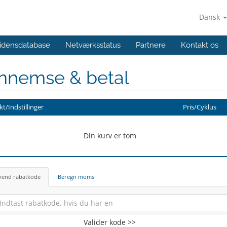
Dansk
idensdatabase
Netværksstatus
Partnere
Kontakt os
nnemse & betal
t/Indstillinger
Pris/Cyklus
Din kurv er tom
vend rabatkode
Beregn moms
Valider kode >>