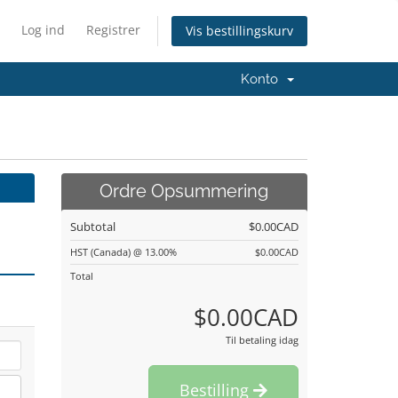
Log ind
Registrer
Vis bestillingskurv
Konto
Ordre Opsummering
Subtotal
$0.00CAD
HST (Canada) @ 13.00%
$0.00CAD
Total
$0.00CAD
Til betaling idag
Bestilling