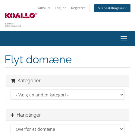
Dansk
Log ind
Registrer
Vis bestillingskurv
Skift
navig
Flyt domæne
Kategorier
Handlinger