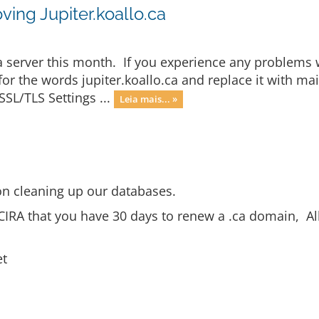
ing Jupiter.koallo.ca
.ca server this month. If you experience any problems 
 for the words jupiter.koallo.ca and replace it with
SSL/TLS Settings ...
Leia mais... »
n cleaning up our databases.
CIRA that you have 30 days to renew a .ca domain, Al
et