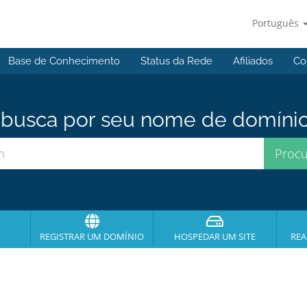
Português
Base de Conhecimento
Status da Rede
Afiliados
Co
usca por seu nome de domínio p
REGISTRAR UM DOMÍNIO
HOSPEDAR UM SITE
REA